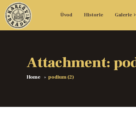
Úvod
Historie
Galerie
Attachment: po
Home
podium (2)