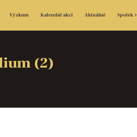
Výzkum
Kalendář akcí
Aktuálně
Spolek
dium (2)