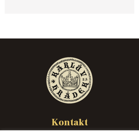
Kontakt
spolek@karluvhradek.cz