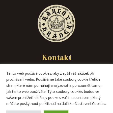
Kontakt
spolek@karluvhradek.cz
Tento web používá cookies, aby zlepšil váš zážitek při
Masarykova 36
procházení webu. Používáme také soubory cookie třetích
373 41 Hluboká nad Vltavou
stran, které nám pomáhají analyzovat a porozumět tomu,
jak tento web používáte. Tyto soubory cookies budou ve
vašem prohlížeči uloženy pouze s vaším souhlasem, který
můžete poskytnout po kliknutí na tlačítko Nastavení Cookies.
2026 © Stránky vytvořil:
www.niceweb.cz
, provozovatel: Spolek Karlův