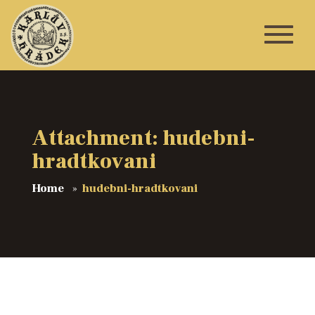
Attachment: hudebni-
hradtkovani
Home
hudebni-hradtkovani