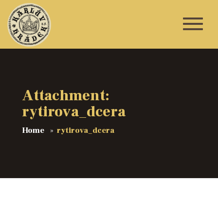
Attachment:
rytirova_dcera
Home
rytirova_dcera